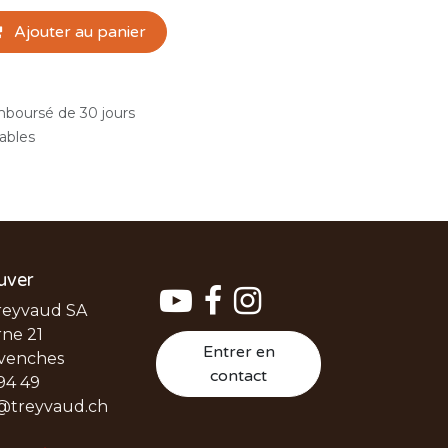
Ajouter au panier
emboursé de 30 jours
rables
uver
reyvaud SA
ne 21
Entrer en
venches
contact
94 49
@treyvaud.ch