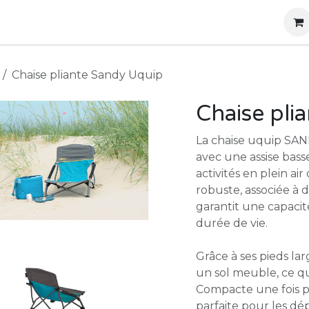
g
Produits
Location
Boutique
À propos
Chaise pliante Sandy Uquip
Chaise pli
La chaise uquip SAN
avec une assise basse
activités en plein air
robuste, associée à 
garantit une capaci
durée de vie.
Grâce à ses pieds la
un sol meuble, ce qu
Compacte une fois pl
parfaite pour les d