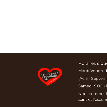
Horaires d'ou
Mardi-Vendredi:
(Avril - Septem
Samedi: 9:00 - 1
Nous sommes f
saint et l'asce