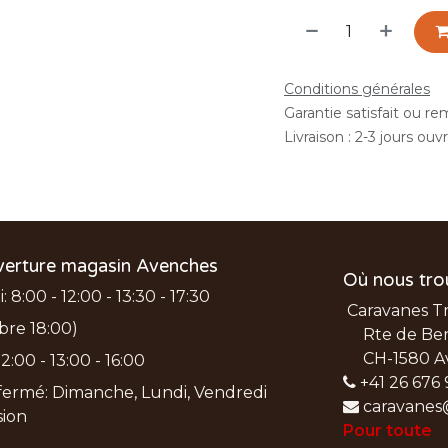
Conditions générales
Garantie satisfait ou r
Livraison : 2-3 jours ouv
verture magasin Avenches
Où nous tro
 8:00 - 12:00 - 13:30 - 17:30
Caravanes T
bre 18:00)
Rte de Ber
CH-1580 A
2:00 - 13:00 - 16:00
+41 26 676 
ermé: Dimanche, Lundi, Vendredi
caravanes
nsion
Pour toute